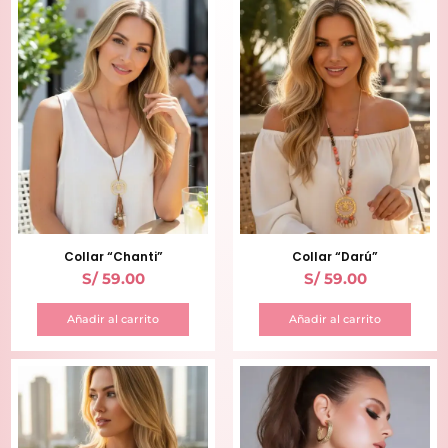
Collar “Chanti”
Collar “Darú”
S/
59.00
S/
59.00
Añadir al carrito
Añadir al carrito