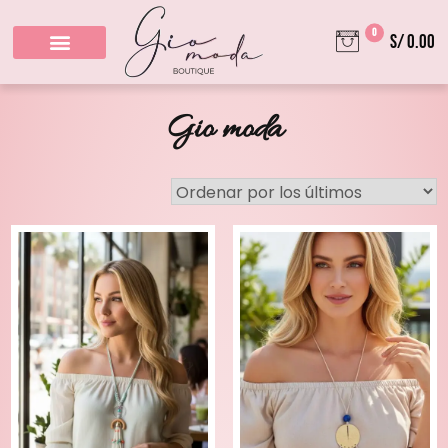
0
S/ 0.00
Gio moda