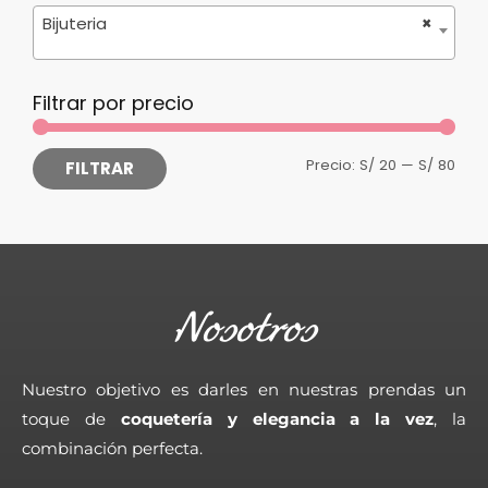
Bijuteria
×
Filtrar por precio
Precio:
S/ 20
—
S/ 80
FILTRAR
Nosotros
Nuestro objetivo es darles en nuestras prendas un
toque de
coquetería y elegancia a la vez
, la
combinación perfecta.